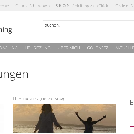
täten von
Claudia Schimkowski
S H O P
Anleitung zum Glück
|
Circle of 
hing
OACHING
HEILSITZUNG
ÜBER MICH
GOLDNETZ
AKTUELL
tungen
29.04.2027
(Donnerstag)
E