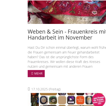
Weben & Sein - Frauenkreis mi
Handarbeit im November
Hast Du Dir schon einmal überlegt, warum wohl früh
die Frauen gemeinsam am Feuer gehandarbeitet
haben? Das ist die ursprünglichste Form des
Frauenkreises. Wir wollen diese Kraft des Kreises
nutzen und gemeinsam mit anderen Frauen
handarbeiten.
MEHR
Dein wertvoller Kraftgürtel
17.10.2025
(Freitag)
Wir arbeiten an vier Abenden, jede an einem eigenen
Kraftgürtel. Dieser wird Deine eigene Geschichte,
Herausforderungen oder Besonderheiten Deines
Lebens auf Deine Weise zeigen. Denn alle Deine