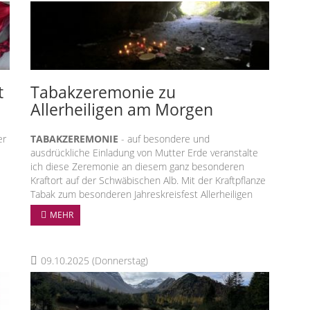
Cacao-Zeremonie am 21.02. um 20 - 21.30 Uhr
Verlosung - 22.02. ab 15.30 Uhr
t
Tabakzeremonie zu
Allerheiligen am Morgen
er
TABAKZEREMONIE
- auf besondere und
ausdrückliche Einladung von Mutter Erde veranstalte
ich diese Zeremonie an diesem ganz besonderen
Kraftort auf der Schwäbischen Alb. Mit der Kraftpflanze
Tabak zum besonderen Jahreskreisfest Allerheiligen
(dieses Jahr, ein Tag später) und der Kraft unserer
MEHR
Ahnen♥️ - ruft es Dich?
..."es hat gestern so gut getan!"
09.10.2025
(Donnerstag)