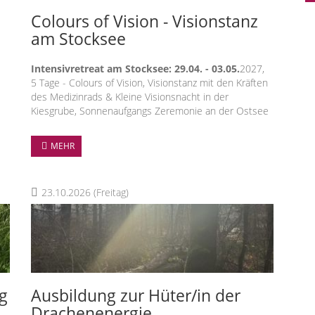
Colours of Vision - Visionstanz
am Stocksee
Intensivretreat am Stocksee: 29.04. - 03.05.
2027,
5 Tage - Colours of Vision, Visionstanz mit den Kräften
des Medizinrads & Kleine Visionsnacht in der
Kiesgrube, Sonnenaufgangs Zeremonie an der Ostsee
s
Komme Dir und Deiner eigenen Kraft wieder nahe,
MEHR
finde Dein inneres Leuchten in atemberaubender
Landschaft von Stocksee und Umgebung.
Lade Deine Akkus auf und finde Dein Leuchten,
23.10.2026
(Freitag)
tanke Kraft, transformiere kraftvoll und mit
Freude, tanz Dich frei und empfange Deine Vision
ich
bei diesem einzigartigen Format - ganz nah an
der Natur, mit
.
Visionsnacht in der Kiesgrube
Tanz im Medizinrad mit den Elementen
g
Ausbildung zur Hüter/in der
diverse Zeremonien
u. A. Zeremonie am Meer zu
Drachenenergie