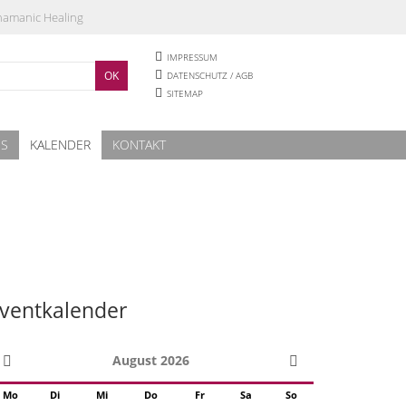
Shamanic Healing
IMPRESSUM
DATENSCHUTZ / AGB
SITEMAP
ES
KALENDER
KONTAKT
ventkalender
August 2026
Mo
Di
Mi
Do
Fr
Sa
So