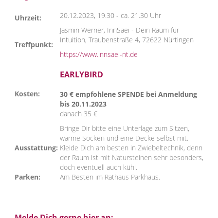
20.12.2023, 19.30 - ca. 21.30 Uhr
Uhrzeit:
Jasmin Werner,
InnSaei - Dein Raum für
Intuition,
Traubenstraße 4,
72622 Nürtingen
Treffpunkt:
https://www.innsaei-nt.de
EARLYBIRD
Kosten:
30 € empfohlene SPENDE bei Anmeldung
bis 20.11.2023
danach 35 €
Bringe Dir bitte eine Unterlage zum Sitzen,
warme Socken und eine Decke selbst mit.
Ausstattung:
Kleide Dich am besten in Zwiebeltechnik, denn
der Raum ist mit Natursteinen sehr besonders,
doch eventuell auch kühl.
Parken:
Am Besten im Rathaus Parkhaus.
Melde Dich gerne hier an: