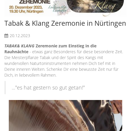
Tabak & Klang Zeremonie in Nürtingen
20.12.2023
TABAK& KLANG
Zeremonie zum Einstieg in die
Rauhnächte
- etwas ganz Besonderes für diese besondere Zeit.
Die Meisterpflanze Tabak und der Spirit des Kangs mit
wundervollen Naturtoninstrumenten nehmen Dich tief mit in
Deine inneren Welten. Schenke Dir eine bewusste Zeit nur für
Dich, in liebevollem Rahmen.
..."es hat gestern so gut getan!"