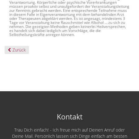
Verantwortung. Körperliche oder psychische Vorerkrankungen
müssen proaktiv selbst und unaufgefordert der Veranstaltungsleitung
zur Kenntnis gebracht werden. Eine entsprechende Teilnahme muss
in diesem Falle in Eigenverantwortung mit dem behandelnden Arzt
oder Therapeuten abgeklärt werden. Es ist angesagt, mindestens 3
Tage vor Veranstaltung keine Rauschmittel wie Alkohol ... zu sich zu
nehmen. Die gezeigten Methoden geben keinerlei Heilversprechen,
es handelt sich dabei lediglich um Vorschläge, die die
Selbstheilungskräfte anregen können.
Zurück
Kontakt
Trau Dich einfach! - Ich freue mich auf Deinen Anruf oder
Deine Mail. Persönlich lassen sich Dinge einfach am besten