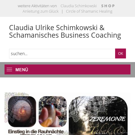
weitere Aktivitäten von
Claudia Schimkowski
S H O P
Anleitung zum Glück
|
Circle of Shamanic Healing
Claudia Ulrike Schimkowski &
Schamanisches Business Coaching