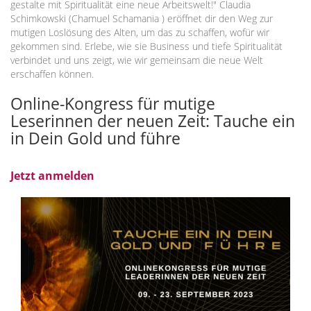
gestalte mit Spiritualität eine neue Arbeitswelt!" Claudia
Schimkowski (Chamuel Schamania ) eröffnet dir den Weg zur
mutigen Loslösung des Alten, um das zu schaffen, wofür wir
gekommen sind. Erlebe, wie sie Business und tiefe Spiritualität
verbindet und uns zeigt, wie wir gemeinsam die neue Welt
erschaffen können.
Online-Kongress für mutige
Leserinnen der neuen Zeit: Tauche ein
in Dein Gold und führe
Jetzt anmelden