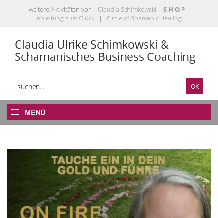
weitere Aktivitäten von
Claudia Schimkowski
S H O P
Anleitung zum Glück
|
Circle of Shamanic Healing
Claudia Ulrike Schimkowski &
Schamanisches Business Coaching