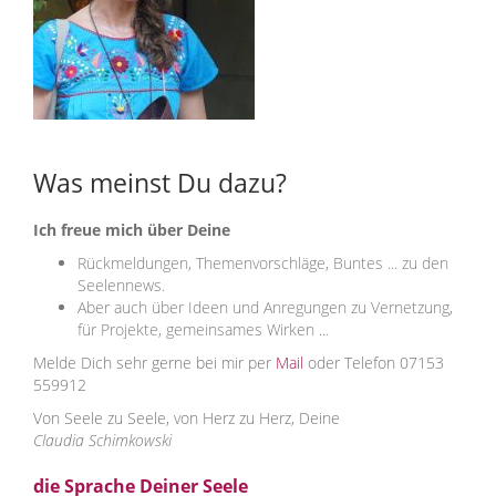
Was meinst Du dazu?
Ich freue mich über Deine
Rückmeldungen, Themenvorschläge, Buntes ... zu den
Seelennews.
Aber auch über Ideen und Anregungen zu Vernetzung,
für Projekte, gemeinsames Wirken ...
Melde Dich sehr gerne bei mir per
Mail
oder Telefon 07153
559912
Von Seele zu Seele, von Herz zu Herz, Deine
Claudia Schimkowski
die Sprache Deiner Seele