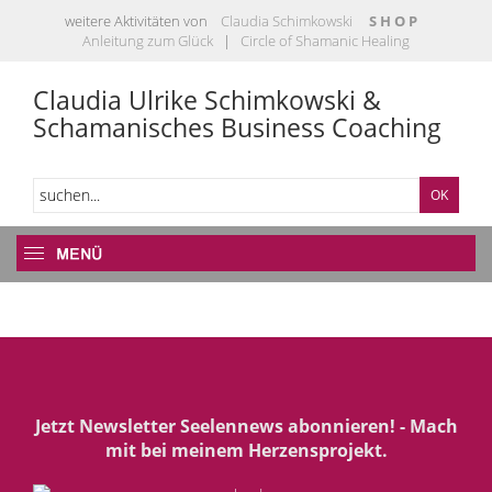
weitere Aktivitäten von
Claudia Schimkowski
S H O P
Anleitung zum Glück
|
Circle of Shamanic Healing
Claudia Ulrike Schimkowski &
Schamanisches Business Coaching
Jetzt Newsletter Seelennews abonnieren! - Mach
mit bei meinem Herzensprojekt.