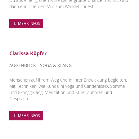
Du aus einer großen Krise Deine größte Chance machst. Und
dann endliche den Mut zum Wandel findest.
MEHR INFOS
Clarissa Köpfer
AUGENBLICK - YOGA & KLANG
Menschen auf ihrem Weg und in ihrer Entwicklung begleiten.
Mit Techniken, wie Kundalini Yoga und Cantienica©, Stimme
und (Gong-)Klang, Meditation und Stille, Zuhören und
Gespräch.
MEHR INFOS