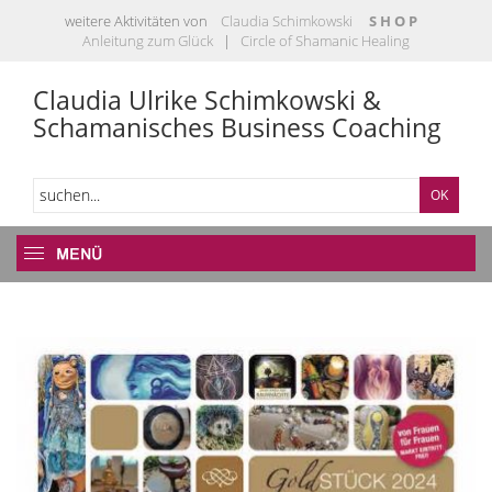
weitere Aktivitäten von
Claudia Schimkowski
S H O P
Anleitung zum Glück
|
Circle of Shamanic Healing
Claudia Ulrike Schimkowski &
Schamanisches Business Coaching