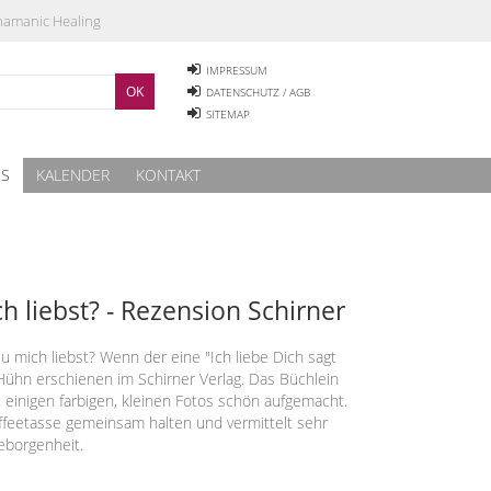
Shamanic Healing
IMPRESSUM
DATENSCHUTZ / AGB
SITEMAP
ES
KALENDER
KONTAKT
h liebst? - Rezension Schirner
 mich liebst? Wenn der eine "Ich liebe Dich sagt
ühn erschienen im Schirner Verlag. Das Büchlein
t einigen farbigen, kleinen Fotos schön aufgemacht.
affeetasse gemeinsam halten und vermittelt sehr
borgenheit.