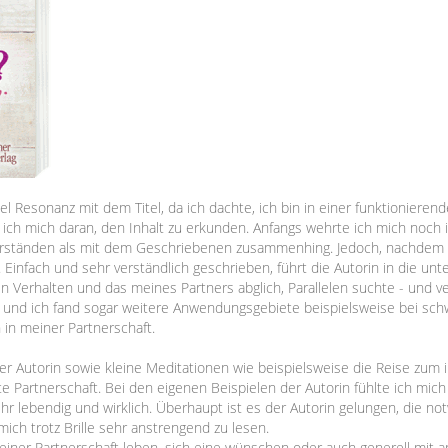
iel Resonanz mit dem Titel, da ich dachte, ich bin in einer funktionieren
ich mich daran, den Inhalt zu erkunden. Anfangs wehrte ich mich noch 
derständen als mit dem Geschriebenen zusammenhing. Jedoch, nachdem 
. Einfach und sehr verständlich geschrieben, führt die Autorin in die 
mein Verhalten und das meines Partners abglich, Parallelen suchte - und
ache und ich fand sogar weitere Anwendungsgebiete beispielsweise bei 
 in meiner Partnerschaft.
er Autorin sowie kleine Meditationen wie beispielsweise die Reise zu
lte Partnerschaft. Bei den eigenen Beispielen der Autorin fühlte ich mi
 lebendig und wirklich. Überhaupt ist es der Autorin gelungen, die not
r mich trotz Brille sehr anstrengend zu lesen.
in einer Partnerschaft leben, sich eine wünschen oder auch generell mit