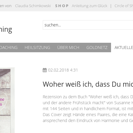
täten von
Claudia Schimkowski
S H O P
Anleitung zum Glück
|
Circle of 
hing
OACHING
HEILSITZUNG
ÜBER MICH
GOLDNETZ
AKTUELL
02.02.2018 4:31
Woher weiß ich, dass Du mic
Rezension zu dem Buch "Woher weiß ich, dass Du
und der andere Frühstück macht" von Susanne H
mit 144 Seiten und in handlichem Format, ist mi
Das Cover zeigt Hände eines Paares, die eine K
ansprechend den Eindruck von Harmonie und Ge