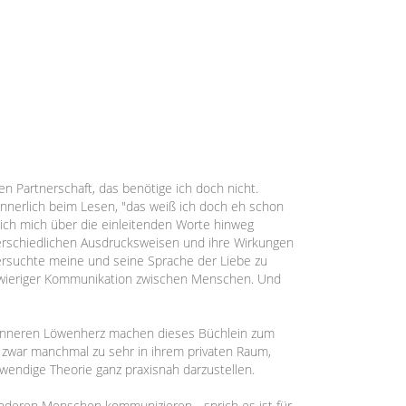
den Partnerschaft, das benötige ich doch nicht.
innerlich beim Lesen, "das weiß ich doch eh schon
ich mich über die einleitenden Worte hinweg
unterschiedlichen Ausdrucksweisen und ihre Wirkungen
 versuchte meine und seine Sprache der Liebe zu
schwieriger Kommunikation zwischen Menschen. Und
m inneren Löwenherz machen dieses Büchlein zum
ch zwar manchmal zu sehr in ihrem privaten Raum,
wendige Theorie ganz praxisnah darzustellen.
 anderen Menschen kommunizieren - sprich es ist für