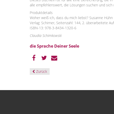
alle empfehlenswert, die Lösungen suchen und sich re
Produktdetails
Woher weiß ich, dass du mich liebst? Susanne Hühn
Verlag: Schirner, Seitenzahl: 144, 2. überarbeitete Au
ISBN-13: 978-3-8434-1320-6
Claudia Schimkowski
die Sprache Deiner Seele
Zurück