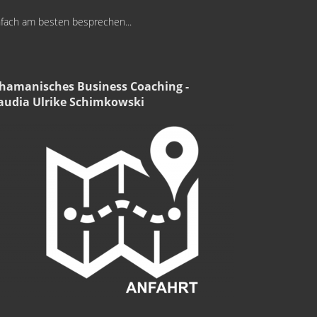
infach am besten besprechen...
hamanisches Business Coaching -
audia Ulrike Schimkowski