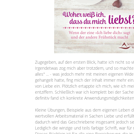
Zugegeben, auf den ersten Blick, hatte ich nicht so v
Irgendetwas zog mich aber trotzdem, und so machte 
alles" ... - was jedoch mehr mit meinen eigenen Wi
gehangelt hatte, fing mich der Inhalt immer mehr ein
von Liebe ein. Plötzlich ertappte ich mich, wie ich 
entziffern. Schließlich war ich komplett bei der S
definitiv fand ich konkrete Anwendungsmöglichkeiten
Kleine Übungen, Beispiele aus dem eigenen Leben d
wertvollen Arbeitsmaterial in Sachen Liebe und erfül
dadurch wird das Geschriebene insgesamt jedoch sehr
Lediglich die winzige und teils farbige Schrift, war fü
Dieses Büchlein ist für alle eine Bereicherung, die 