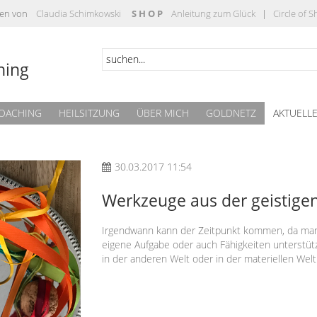
täten von
Claudia Schimkowski
S H O P
Anleitung zum Glück
|
Circle of 
hing
OACHING
HEILSITZUNG
ÜBER MICH
GOLDNETZ
AKTUELL
30.03.2017 11:54
Werkzeuge aus der geistige
Irgendwann kann der Zeitpunkt kommen, da man a
eigene Aufgabe oder auch Fähigkeiten unterstüt
in der anderen Welt oder in der materiellen Wel