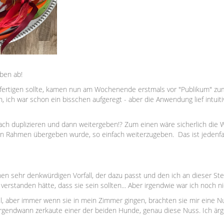
aben ab!
nfertigen sollte, kamen nun am Wochenende erstmals vor "Publikum" zum
, ich war schon ein bisschen aufgeregt - aber die Anwendung lief intuiti
fach duplizieren und dann weitergeben!? Zum einen wäre sicherlich di
igen Rahmen übergeben wurde, so einfach weiterzugeben. Das ist jedenfa
en sehr denkwürdigen Vorfall, der dazu passt und den ich an dieser Stel
erstanden hätte, dass sie sein sollten... Aber irgendwie war ich noch nic
, aber immer wenn sie in mein Zimmer gingen, brachten sie mir eine Nu
Irgendwann zerkaute einer der beiden Hunde, genau diese Nuss. Ich ärg