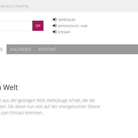
Shamanic Healing
IMPRESSUM
DATENSCHUTZ / AGB
SITEMAP
ES
KALENDER
KONTAKT
n Welt
us der geistigen Welt Werkzeuge erhält, die die
zen. Ob diese nun rein auf der energetischen Ebene
t zum Einsatz kommen...