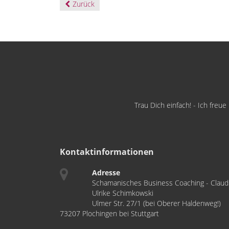
Zurück
Trau Dich einfach! - Ich freu
Kontaktinformationen
Adresse
Schamanisches Business Coaching - Claud
Ulrike Schimkowski
Ulmer Str. 27/1 (bei Oberer Haldenweg!)
73207 Plochingen bei Stuttgart