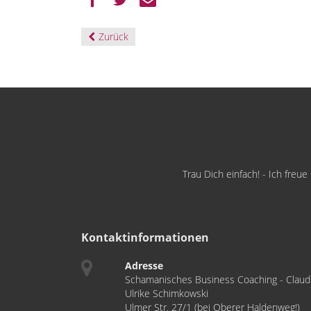
Zurück
Trau Dich einfach! - Ich freu
Kontaktinformationen
Adresse
Schamanisches Business Coaching - Claud
Ulrike Schimkowski
Ulmer Str. 27/1 (bei Oberer Haldenweg!)