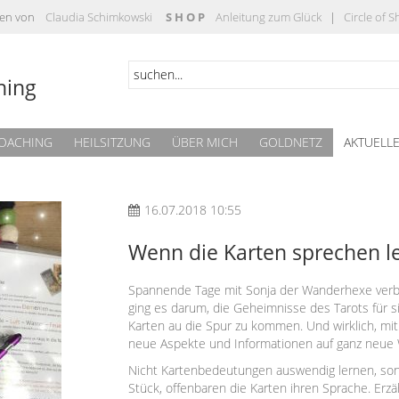
täten von
Claudia Schimkowski
S H O P
Anleitung zum Glück
|
Circle of 
hing
OACHING
HEILSITZUNG
ÜBER MICH
GOLDNETZ
AKTUELL
16.07.2018 10:55
Wenn die Karten sprechen le
Spannende Tage mit Sonja der Wanderhexe verb
ging es darum, die Geheimnisse des Tarots für
Karten au die Spur zu kommen. Und wirklich, mi
neue Aspekte und Informationen auf ganz neue 
Nicht Kartenbedeutungen auswendig lernen, sonde
Stück, offenbaren die Karten ihren Sprache. Erz