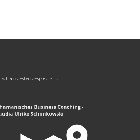
infach am besten besprechen...
hamanisches Business Coaching -
audia Ulrike Schimkowski