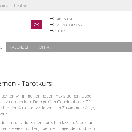
Shamanic Healing
IMPRESSUM
DATENSCHUTZ / AGB
SITEMAP
ES
KALENDER
KONTAKT
rnen - Tarotkurs
rachten wir in meinen neuen Praxisräumen. Dabei
 sich zu entdecken. Dem großen Geheimnis der 76
t Hilfe der Karten erschließen sich Zusammenhänge,
Weise.
rn intuitiv die Karten sprechen lassen. Stück für
ählen sie Geschichten, über den Fragenden und sein