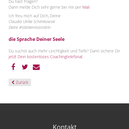
Du hast Fragen?
Dann melde Dich sehr gerne bei mir per
Mail
Ich freu mich auf Dich, Deine
Claudia Ulrike Schimkowski
Deine #stärkenvisionärin
die Sprache Deiner Seele
Du suchst auch mehr Leichtigkeit und Tiefe? Dann sichere Dir
jetzt Dein kostenloses Coachingtelefonat
.
Zurück
Kontakt