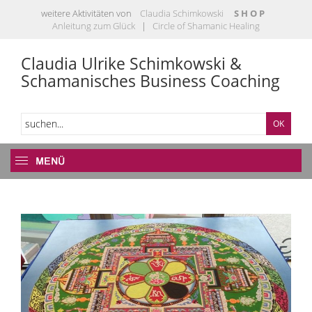
weitere Aktivitäten von
Claudia Schimkowski
S H O P
Anleitung zum Glück
|
Circle of Shamanic Healing
Claudia Ulrike Schimkowski &
Schamanisches Business Coaching