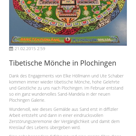
21.02.2015 2:59
Tibetische Mönche in Plochingen
Dank des Engagements von Elke Höllmann und Ute Schaber
kommen immer wieder tibetische Mönche, hohe Gelehrte
und Geistliche zu uns nach Plochingen. Im Februar entstand
so ein ganz wundervolles Sand-Mandela in der neuen
Plochingen Galerie.
Wundervoll, wie dieses Gemälde aus Sand erst in diffiziler
Arbeit entsteht und dann in einer eindrucksvollen
Zerstörungszeremonie der Vergänglichkeit und damit dem
Kreislauf des Lebens übergeben wird.