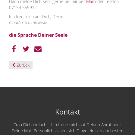
Dann melde Dich sehr gerne bei mir per
Mail
oder Telefon
07153 559912
Ich freu mich auf Dich, Deine
Claudia Schimkowski
die Sprache Deiner Seele
Zurück
Kontakt
Trau Dich einfach! - Ich freue mich auf Deinen Anruf oder
Deine Mail. Persönlich lassen sich Dinge einfach am besten