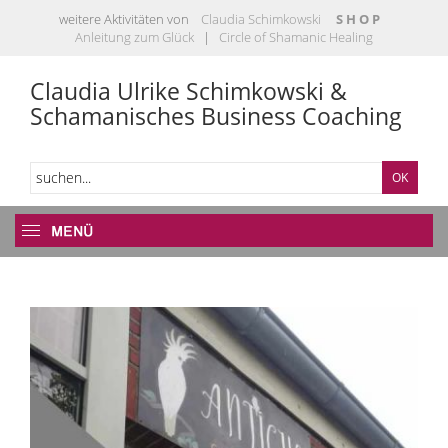
weitere Aktivitäten von
Claudia Schimkowski
S H O P
Anleitung zum Glück
|
Circle of Shamanic Healing
Claudia Ulrike Schimkowski &
Schamanisches Business Coaching