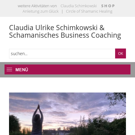
weitere Aktivitäten von
Claudia Schimkowski
S H O P
Anleitung zum Glück
|
Circle of Shamanic Healing
Claudia Ulrike Schimkowski &
Schamanisches Business Coaching