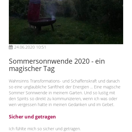
24.06.2020 10:51
Sommersonnwende 2020 - ein
magischer Tag
Wahnsinns Transformations- und Schaffenskraft und danach
so eine unglaubliche Sanftheit der Energien ... Eine magische
Sommer Sonnwende in meinem Garten. Un
d so lustig mit
den Spirits so direkt zu kommunizieren, wenn ich was oder
wen vergessen hatte in meinen Gedanken und im Gebet.
Sicher und getragen
Ich fühlte mich so sicher und getragen.