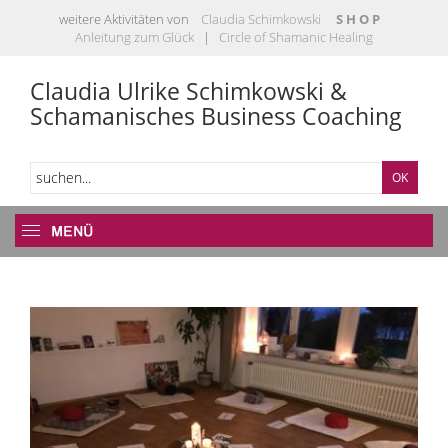
weitere Aktivitäten von
Claudia Schimkowski
S H O P
Anleitung zum Glück
|
Circle of Shamanic Healing
Claudia Ulrike Schimkowski &
Schamanisches Business Coaching