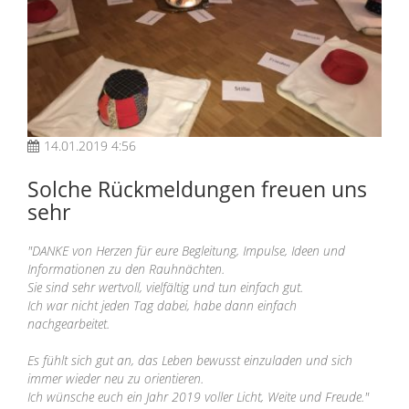
14.01.2019 4:56
Solche Rückmeldungen freuen uns
sehr
"DANKE von Herzen für eure Begleitung, Impulse, Ideen und
Informationen zu den Rauhnächten.
Sie sind sehr wertvoll, vielfältig und tun einfach gut.
Ich war nicht jeden Tag dabei, habe dann einfach
nachgearbeitet.
Es fühlt sich gut an, das Leben bewusst einzuladen und sich
immer wieder neu zu orientieren.
Ich wünsche euch ein Jahr 2019 voller Licht, Weite und Freude."