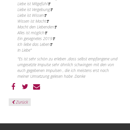
Liebe ist Mitgefühl
❣️
Liebe ist Vergebung
❣️
Liebe ist Wissen
❣️
Wissen ist Macht
❣️
Macht den Liebenden
❣️
Alles ist möglich
❣️
Ein gesegnetes 2019
❣️
Ich liebe das Leben
❣️
In Liebe"
"Es ist sehr schön zu erleben ,dass selbst empfangene und
umgesetzte Impulse sehr ähnlich schwingen mit den von
euch gegebenen Impulsen , die ich meistens erst nach
meiner Umsetzung gelesen habe .Danke
Zurück