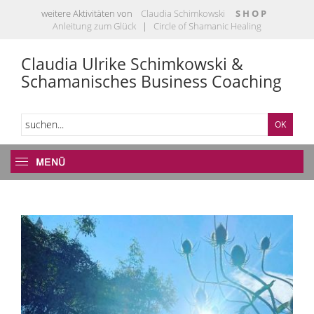
weitere Aktivitäten von
Claudia Schimkowski
S H O P
Anleitung zum Glück
|
Circle of Shamanic Healing
Claudia Ulrike Schimkowski &
Schamanisches Business Coaching