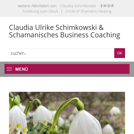
weitere Aktivitäten von
Claudia Schimkowski
S H O P
Anleitung zum Glück
|
Circle of Shamanic Healing
Claudia Ulrike Schimkowski &
Schamanisches Business Coaching