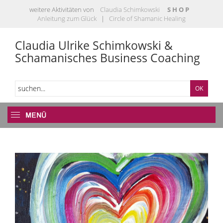
weitere Aktivitäten von
Claudia Schimkowski
S H O P
Anleitung zum Glück
|
Circle of Shamanic Healing
Claudia Ulrike Schimkowski &
Schamanisches Business Coaching