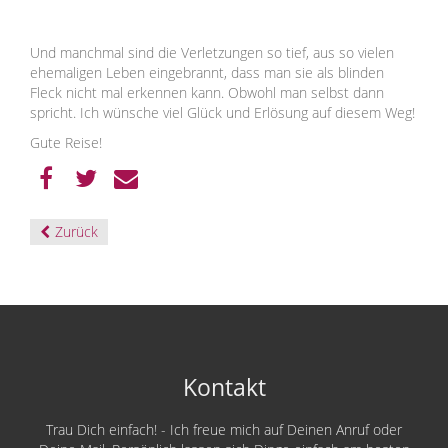
Und manchmal sind die Verletzungen so tief, aus so vielen
ehemaligen Leben eingebrannt, dass man sie als blinden
Fleck nicht mal erkennen kann. Obwohl man selbst dann
spricht. Ich wünsche viel Glück und Erlösung auf diesem Weg!
Gute Reise!
Zurück
Kontakt
Trau Dich einfach! - Ich freue mich auf Deinen Anruf oder