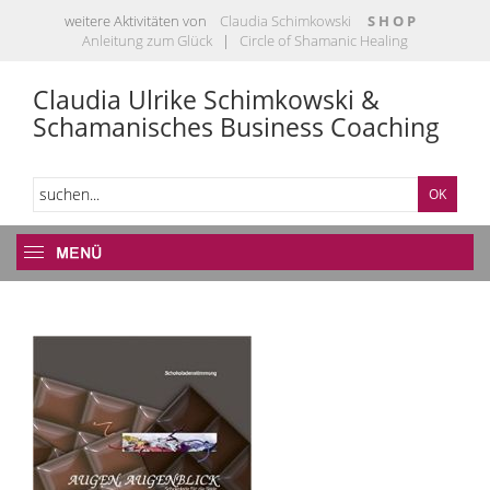
weitere Aktivitäten von
Claudia Schimkowski
S H O P
Anleitung zum Glück
|
Circle of Shamanic Healing
Claudia Ulrike Schimkowski &
Schamanisches Business Coaching