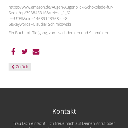
https://www.amazon.de/Augen-Augenblick-Schokolade-für-
Seele/dp/3938453168/ref=sr_1_6?
ie=UTF8&qid=1468912336&sr=8-
6&keywords=Claudia+Schimkowski
Ein Buch mit Tiefgang, zum Nachdenken und Schmökern.
Zurück
Kontakt
Trau Dich einfach! - Ich freue mich auf Deinen Anruf oder