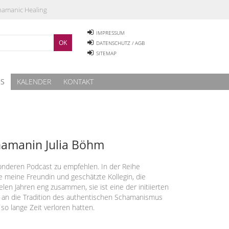
Shamanic Healing
IMPRESSUM
DATENSCHUTZ / AGB
SITEMAP
ES
KALENDER
KONTAKT
hamanin Julia Böhm
onderen Podcast zu empfehlen. In der Reihe
e meine Freundin und geschätzte Kollegin, die
ielen Jahren eng zusammen, sie ist eine der initiierten
 an die Tradition des authentischen Schamanismus
so lange Zeit verloren hatten.