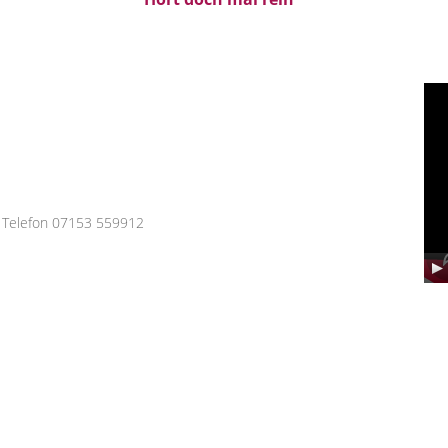
Vid
Pla
 Telefon 07153 559912