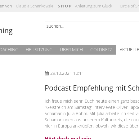
täten von
Claudia Schimkowski
S H O P
Anleitung zum Glück
|
Circle of 
hing
OACHING
HEILSITZUNG
ÜBER MICH
GOLDNETZ
AKTUELL
29.10.2021 10:11
Podcast Empfehlung mit Sc
Ich freue mich sehr, Euch heute einen ganz bes
"Geistreich am Samstag" interviewte Oliver Tapp
Schamanin Julia Böhm. Mit Julia arbeite ich seit v
Schamaninnen aus unserem Kulturkreis, die nun
hier in Europa anknüpfen, obwohl wir diese über 
Hört doch mal rein