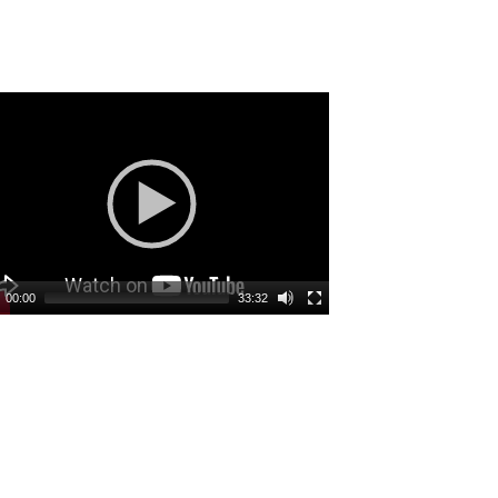
eo
yer
00:00
33:32