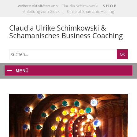
weitere Aktivitäten von
Claudia Schimkowski
S H O P
Anleitung zum Glück
|
Circle of Shamanic Healing
Claudia Ulrike Schimkowski &
Schamanisches Business Coaching