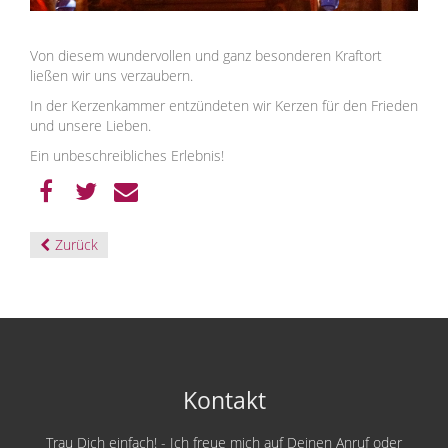
Von diesem wundervollen und ganz besonderen Kraftort
ließen wir uns verzaubern.
In der Kerzenkammer entzündeten wir Kerzen für den Frieden
und unsere Lieben.
Ein unbeschreibliches Erlebnis!
Zurück
Kontakt
Trau Dich einfach! - Ich freue mich auf Deinen Anruf oder