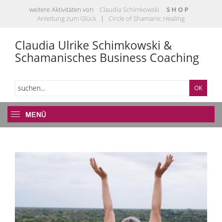
weitere Aktivitäten von
Claudia Schimkowski
S H O P
Anleitung zum Glück
|
Circle of Shamanic Healing
Claudia Ulrike Schimkowski &
Schamanisches Business Coaching