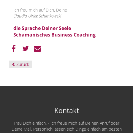
Ich freu mich auf Dich, Deine
Claudia Ulrike Schimkowski
die Sprache Deiner Seele
Schamanisches Business Coaching
Zurück
Kontakt
Trau Dich einfach! - Ich freue mich auf Deinen Anruf oder
Deine Mail. Persönlich lassen sich Dinge einfach am besten