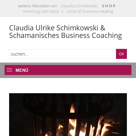
weitere Aktivitäten von
Claudia Schimkowski
S H O P
Anleitung zum Glück
|
Circle of Shamanic Healing
Claudia Ulrike Schimkowski &
Schamanisches Business Coaching