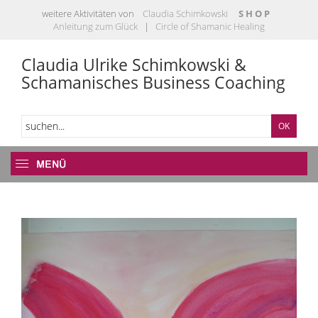
weitere Aktivitäten von
Claudia Schimkowski
S H O P
Anleitung zum Glück
|
Circle of Shamanic Healing
Claudia Ulrike Schimkowski &
Schamanisches Business Coaching