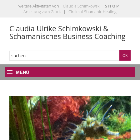
weitere Aktivitäten von
Claudia Schimkowski
S H O P
Anleitung zum Glück
|
Circle of Shamanic Healing
Claudia Ulrike Schimkowski &
Schamanisches Business Coaching