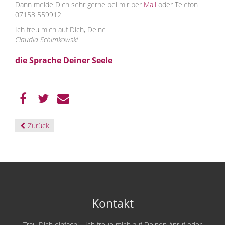
Dann melde Dich sehr gerne bei mir per
Mail
oder Telefon
07153 559912
Ich freu mich auf Dich, Deine
Claudia Schimkowski
die Sprache Deiner Seele
Zurück
Kontakt
Trau Dich einfach! - Ich freue mich auf Deinen Anruf oder