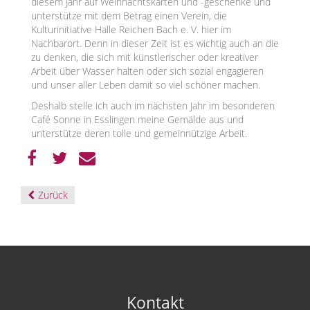
diesem Jahr auf Weihnachtskarten und -geschenke und
unterstütze mit dem Betrag einen Verein, die
Kulturinitiative Halle Reichen Bach e. V. hier im
Nachbarort. Denn in dieser Zeit ist es wichtig auch an die
zu denken, die sich mit künstlerischer oder kreativer
Arbeit über Wasser halten oder sich sozial engagieren
und unser aller Leben damit so viel schöner machen.
Deshalb stelle ich auch im nächsten Jahr im besonderen
Café Sonne in Esslingen meine Gemälde aus und
unterstütze deren tolle und gemeinnützige Arbeit.
Zurück
Kontakt