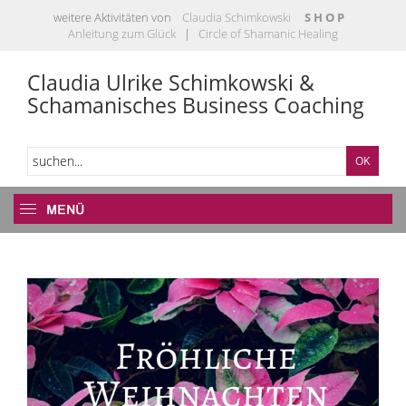
weitere Aktivitäten von
Claudia Schimkowski
S H O P
Anleitung zum Glück
|
Circle of Shamanic Healing
Claudia Ulrike Schimkowski &
Schamanisches Business Coaching