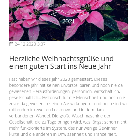
24.12.2020 3:07
Herzliche Weihnachtsgrüße und
einen guten Start ins Neue Jahr
Fast haben wir dieses Jahr 2020 gemeistert. Dieses
besondere Jahr mit seinen unvorstellbaren und noch nie da
gewesenen Herausforderungen, persönlich, wirtschaftlich,
gesellschaftlich... Historisch für die Menschheit und noch nie
zuvor da gewesen in seinen Auswirkungen - und noch sind wir
mittendrin im zweiten Lockdown und in dem damit
verbundenen Wandel. Die große Waschmaschine der
Gesellschaft, die zu Tage bringen wird, was längst schon nicht
mehr funktionierte im System, das nur wenige Gewinner
kürte und die anderen in Unwissenheit und Trance hielt.