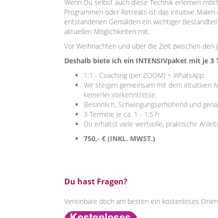
Wenn Du selbst auch diese Technik erlernen möcht
Programmen oder Retreats ist das intuitive Malen
entstandenen Gemälden ein wichtiger Bestandteil 
aktuellen Möglichkeiten mit.
Vor Weihnachten und über die Zeit zwischen den J
Deshalb biete ich ein INTENSIVpaket mit je 3
1:1 - Coaching (per ZOOM) + WhatsApp
Wir steigen gemeinsam mit dem intuitiven M
keinerlei Vorkenntnisse.
Besinnlich, Schwingungserhöhend und genau
3 Termine je ca. 1 - 1,5 h
Du erhältst viele wertvolle, praktische Anle
750,- € (
INKL. MWST.)
Du hast Fragen?
Vereinbare doch am besten ein kostenloses Orien