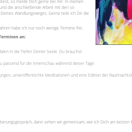
est, so melde Dich gerne bei mir. In meinen
 und die anschließende Arbeit mit den so
Deines Wandlungsweges. Gerne teile ich Dir die
ahren habe ich nur noch wenige Termine frei.
 Terminen an:
alen in die Tiefen Deiner Seele. Du brauchst
 passend für die Innenschau während dieser Tage.
itungen, unveröffentlichte Meditationen und eine Edition der Rauhnachtsk
tierungsgespräch, dann sehen wir gemeinsam, wie ich Dich am besten