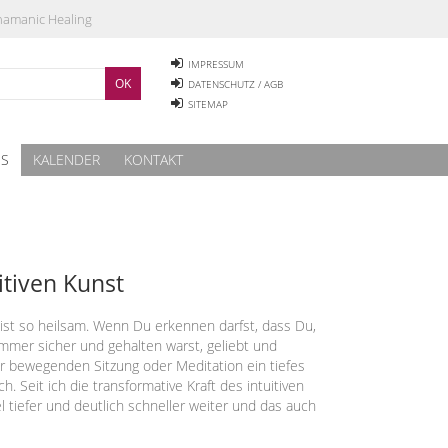
Shamanic Healing
IMPRESSUM
DATENSCHUTZ / AGB
SITEMAP
ES
KALENDER
KONTAKT
itiven Kunst
 ist so heilsam. Wenn Du erkennen darfst, dass Du,
mmer sicher und gehalten warst, geliebt und
ner bewegenden Sitzung oder Meditation ein tiefes
. Seit ich die transformative Kraft des intuitiven
 tiefer und deutlich schneller weiter und das auch