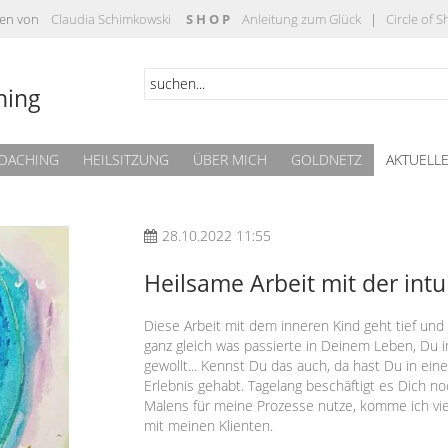
täten von
Claudia Schimkowski
S H O P
Anleitung zum Glück
|
Circle of 
hing
OACHING
HEILSITZUNG
ÜBER MICH
GOLDNETZ
AKTUELL
28.10.2022 11:55
Heilsame Arbeit mit der intu
Diese Arbeit mit dem inneren Kind geht tief und
ganz gleich was passierte in Deinem Leben, Du i
gewollt... Kennst Du das auch, da hast Du in ei
Erlebnis gehabt. Tagelang beschäftigt es Dich noch
Malens für meine Prozesse nutze, komme ich viel
mit meinen Klienten.