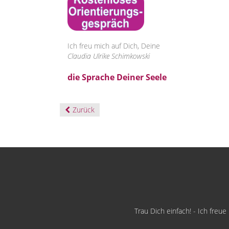
Ich freu mich auf Dich, Deine
Claudia Ulrike Schimkowski
die Sprache Deiner Seele
Zurück
Trau Dich einfach! - Ich freu