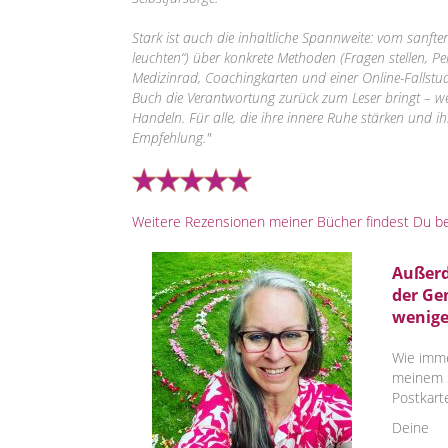
Stark ist auch die inhaltliche Spannweite: vom sanfte
leuchten“) über konkrete Methoden (Fragen stellen, Pe
Medizinrad, Coachingkarten und einer Online-Fallstud
Buch die Verantwortung zurück zum Leser bringt – w
Handeln. Für alle, die ihre innere Ruhe stärken und i
Empfehlung."
Weitere Rezensionen meiner Bücher findest Du b
Außerd
der Ge
wenige
Wie imme
meinem S
Postkart
Deine