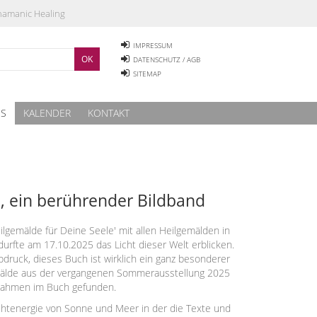
Shamanic Healing
IMPRESSUM
DATENSCHUTZ / AGB
SITEMAP
ES
KALENDER
KONTAKT
, ein berührender Bildband
ilgemälde für Deine Seele' mit allen Heilgemälden in
urfte am 17.10.2025 das Licht dieser Welt erblicken.
druck, dieses Buch ist wirklich ein ganz besonderer
älde aus der vergangenen Sommerausstellung 2025
Rahmen im Buch gefunden.
chtenergie von Sonne und Meer in der die Texte und