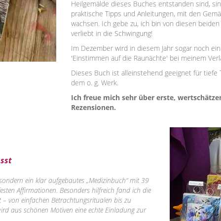
Heilgemälde dieses Buches entstanden sind, sind
praktische Tipps und Anleitungen, mit den Gemäl
wachsen. Ich gebe zu, ich bin von diesen beide
verliebt in die Schwingung!
Im Dezember wird in diesem Jahr sogar noch ei
'Einstimmen auf die Raunächte' bei meinem Verl
Dieses Buch ist alleinstehend geeignet für tiefe
dem o. g. Werk.
Ich freue mich sehr über erste, wertschät
Rezensionen.
ässt
l, sondern ein klar aufgebautes „Medizinbuch“ mit 39
sten Affirmationen. Besonders hilfreich fand ich die
t – von einfachen Betrachtungsritualen bis zu
ird aus schönen Motiven eine echte Einladung zur