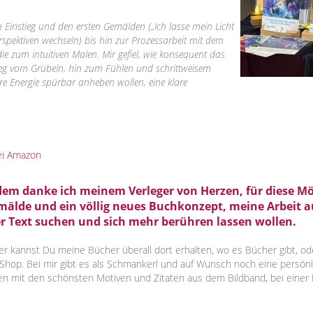
n Einstieg und den ersten Gemälden („Ich lasse mein Licht
rspektiven wechseln) bis hin zur Prozessarbeit mit dem
ie zum intuitiven Malen. Mir gefiel, wie konsequent das
eg vom Grübeln, hin zum Fühlen und schrittweisem
hre Energie spürbar anheben wollen, eine klare
ei Amazon
em danke ich meinem Verleger von Herzen, für diese Mög
mälde und ein völlig neues Buchkonzept, meine Arbeit a
r Text suchen und sich mehr berühren lassen wollen.
r kannst Du meine Bücher überall dort erhalten, wo es Bücher gibt, ode
hop. Bei mir gibt es als Schmankerl und auf Wunsch noch eine persön
en mit den schönsten Motiven und Zitaten aus dem Bildband, bei einer 