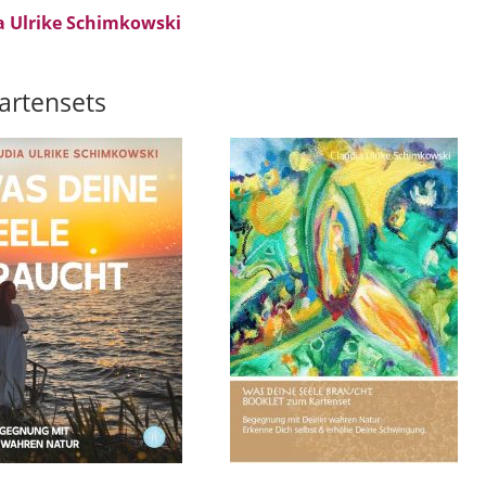
a Ulrike Schimkowski
artensets