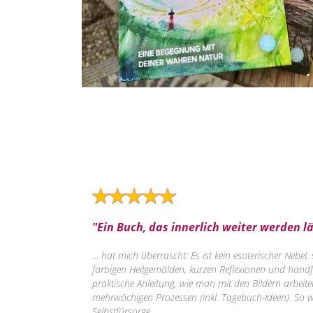
"Ein Buch, das innerlich weiter werden l
... hat mich überrascht: Es ist kein esoterischer Nebe
farbigen Heilgemälden, kurzen Reflexionen und handfe
praktische Anleitung, wie man mit den Bildern arbeite
mehrwöchigen Prozessen (inkl. Tagebuch-Ideen). So w
Selbstfürsorge.