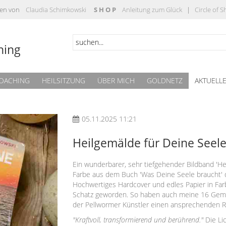
täten von
Claudia Schimkowski
S H O P
Anleitung zum Glück
|
Circle of 
hing
OACHING
HEILSITZUNG
ÜBER MICH
GOLDNETZ
AKTUELL
05.11.2025 11:21
Heilgemälde für Deine Seele
Ein wunderbarer, sehr tiefgehender Bildband 'He
Farbe aus dem Buch 'Was Deine Seele braucht' d
Hochwertiges Hardcover und edles Papier in Farb
Schatz geworden. So haben auch meine 16 Gem
der Pellwormer Künstler einen ansprechenden 
"Kraftvoll, transformierend und berührend."
Die Li