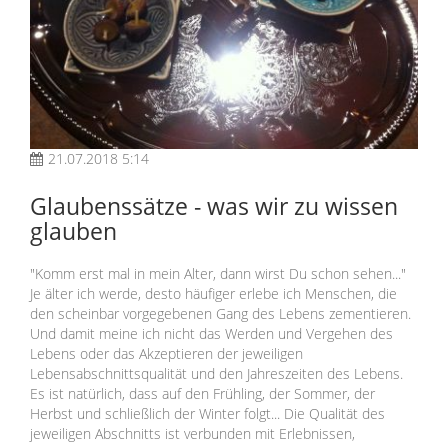
21.07.2018 5:14
Glaubenssätze - was wir zu wissen
glauben
"Komm erst mal in mein Alter, dann wirst Du schon sehen..."
Je älter ich werde, desto häufiger erlebe ich Menschen, die
den scheinbar vorgegebenen Gang des Lebens zementieren.
Und damit meine ich nicht das Werden und Vergehen des
Lebens oder das Akzeptieren der jeweiligen
Lebensabschnittsqualität und den Jahreszeiten des Lebens.
Es ist natürlich, dass auf den Frühling, der Sommer, der
Herbst und schließlich der Winter folgt... Die Qualität des
jeweiligen Abschnitts ist verbunden mit Erlebnissen,