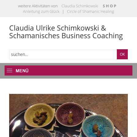
weitere Aktivitäten von
Claudia Schimkowski
S H O P
Anleitung zum Glück
|
Circle of Shamanic Healing
Claudia Ulrike Schimkowski &
Schamanisches Business Coaching