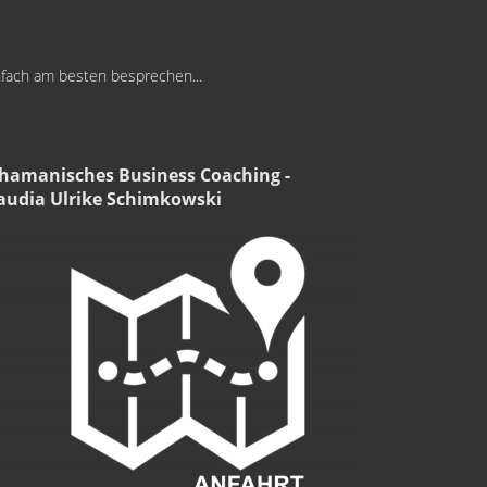
infach am besten besprechen...
hamanisches Business Coaching -
audia Ulrike Schimkowski