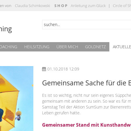
täten von
Claudia Schimkowski
S H O P
Anleitung zum Glück
|
Circle of 
hing
OACHING
HEILSITZUNG
ÜBER MICH
GOLDNETZ
AKTUELL
01.10.2018 12:09
Gemeinsame Sache für die 
Es ist so wichtig, nicht nur sein eigenes Süppc
gemeinsam mit anderen zu sein. So war es für m
Samstag Teil der Aktion SumSum zur Bienenrettu
Leben gerufen hatte.
Gemeinsamer Stand mit Kunsthandw