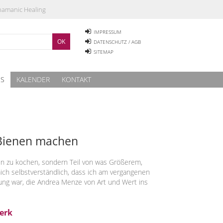
Shamanic Healing
IMPRESSUM
DATENSCHUTZ / AGB
SITEMAP
ES
KALENDER
KONTAKT
Bienen machen
hen zu kochen, sondern Teil von was Größerem,
ich selbstverständlich, dass ich am vergangenen
ng war, die Andrea Menze von Art und Wert ins
erk