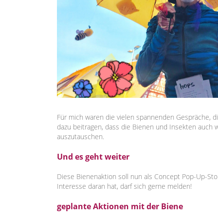
Für mich waren die vielen spannenden Gespräche, di
dazu beitragen, dass die Bienen und Insekten auch 
auszutauschen.
Und es geht weiter
Diese Bienenaktion soll nun als Concept Pop-Up-Stor
Interesse daran hat, darf sich gerne melden!
geplante Aktionen mit der Biene