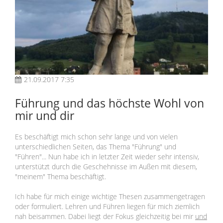
21.09.2017 7:35
Führung und das höchste Wohl von
mir und dir
Es beschäftigt mich schon sehr lange und von vielen
unterschiedlichen Seiten, das Thema "Führung" und
"Führen"... Nun habe ich in letzter Zeit wieder sehr intensiv,
unterstützt durch die Geschehnisse im Außen mit diesem,
"meinem" Thema beschäftigt.
Ich habe für mich einige wichtige Thesen zusammengetragen
oder formuliert. Lehren und Führen liegen für mich ziemlich
nah beisammen. Dabei liegt der Fokus gleichzeitig bei mir
und