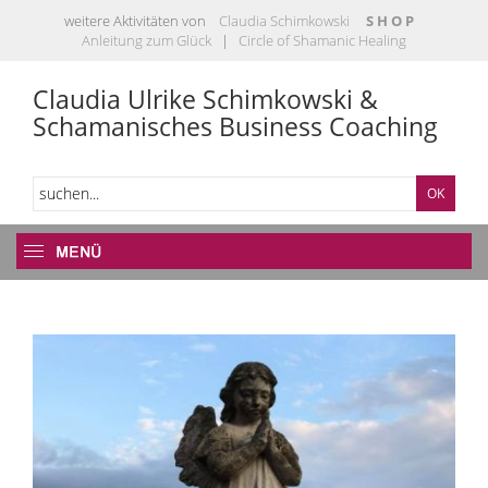
weitere Aktivitäten von
Claudia Schimkowski
S H O P
Anleitung zum Glück
|
Circle of Shamanic Healing
Claudia Ulrike Schimkowski &
Schamanisches Business Coaching