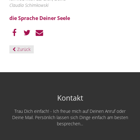
Claudia Schimkowski
die Sprache Deiner Seele
Zurück
Kontakt
Trau Dich einfach! - Ich freue mich auf Deinen Anruf oder
Deine Mail. Persönlich lassen sich Dinge einfach am besten
besprechen...