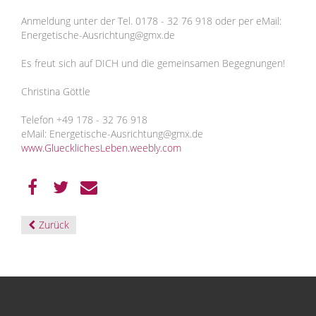
Anmeldung unter der Tel. 0178 - 32 76 918 oder per eMail:
Energetische-Ausrichtung@gmx.de
Es freut sich auf DICH und die gemeinsamen Begegnungen!
Christina Göttle
Telefon +49 178 - 32 76 918
eMail: Energetische-Ausrichtung@gmx.de
www.GluecklichesLeben.weebly.com
Zurück