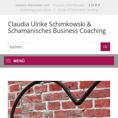
weitere Aktivitäten von
Claudia Schimkowski
S H O P
Anleitung zum Glück
|
Circle of Shamanic Healing
Claudia Ulrike Schimkowski &
Schamanisches Business Coaching