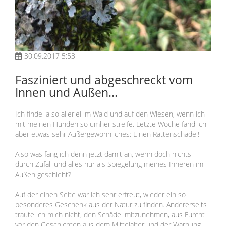
30.09.2017 5:53
Fasziniert und abgeschreckt vom
Innen und Außen...
Ich finde ja so allerlei im Wald und auf den Wiesen, wenn ich
mit meinen Hunden so umher streife. Letzte Woche fand ich
aber etwas sehr Außergewöhnliches: Einen Rattenschädel!
Also was fang ich denn jetzt damit an, wenn doch nichts
durch Zufall und alles nur als Spiegelung meines Inneren im
Außen geschieht?
Auf der einen Seite war ich sehr erfreut, wieder ein so
besonderes Geschenk aus der Natur zu finden. Andererseits
traute ich mich nicht, den Schädel mitzunehmen, aus Furcht
vor den Geschichten aus dem Mittelalter und der Warnung