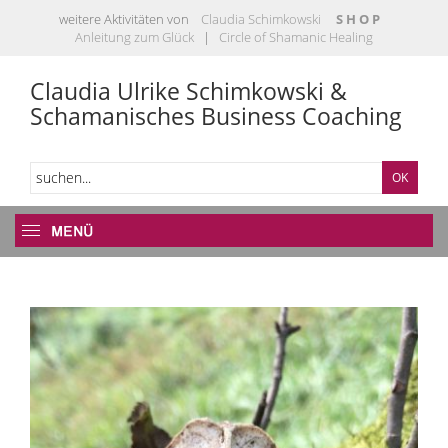
weitere Aktivitäten von
Claudia Schimkowski
S H O P
Anleitung zum Glück
|
Circle of Shamanic Healing
Claudia Ulrike Schimkowski &
Schamanisches Business Coaching