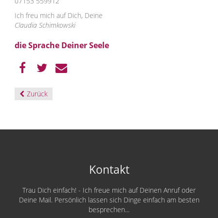
07153 559912
Ich freu mich auf Dich, Deine
Claudia Schimkowski
die Sprache Deiner Seele
Zurück
Kontakt
Trau Dich einfach! - Ich freue mich auf Deinen Anruf oder
Deine Mail. Persönlich lassen sich Dinge einfach am besten
besprechen...