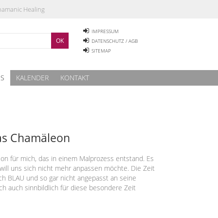
Shamanic Healing
IMPRESSUM
DATENSCHUTZ / AGB
SITEMAP
ES
KALENDER
KONTAKT
das Chamäleon
n für mich, das in einem Malprozess entstand. Es
will uns sich nicht mehr anpassen möchte. Die Zeit
uch BLAU und so gar nicht angepasst an seine
h auch sinnbildlich für diese besondere Zeit