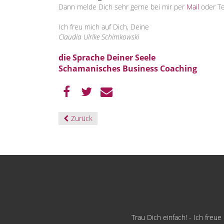
Dann melde Dich sehr gerne bei mir per
Mail
oder T
Ich freu mich auf Dich, Deine
Claudia Ulrike Schimkowski
die Sprache Deiner Seele
Schamanisches Business Coaching
Zurück
Trau Dich einfach! - Ich freu