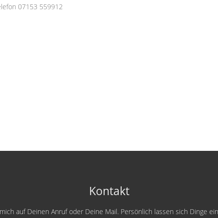
elefon 07153 559912
Kontakt
e mich auf Deinen Anruf oder Deine Mail. Persönlich lassen sich Dinge e