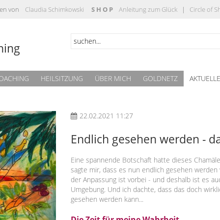
täten von
Claudia Schimkowski
S H O P
Anleitung zum Glück
|
Circle of 
hing
OACHING
HEILSITZUNG
ÜBER MICH
GOLDNETZ
AKTUELL
22.02.2021 11:27
Endlich gesehen werden - 
Eine spannende Botschaft hatte dieses Chamäleo
sagte mir, dass es nun endlich gesehen werden 
der Anpassung ist vorbei - und deshalb ist es a
Umgebung. Und ich dachte, dass das doch wirklic
gesehen werden kann...
Die Zeit für meine Wahrheit