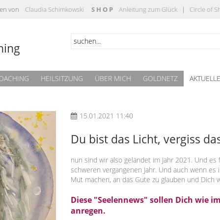
täten von
Claudia Schimkowski
S H O P
Anleitung zum Glück
|
Circle of 
hing
OACHING
HEILSITZUNG
ÜBER MICH
GOLDNETZ
AKTUELL
15.01.2021 11:40
Du bist das Licht, vergiss das
nun sind wir also gelandet im Jahr 2021. Und es f
schweren vergangenen Jahr. Und auch wenn es i
Mut machen, an das Gute zu glauben und Dich we
Diese "Seelennews" sollen Dich wie 
anregen.