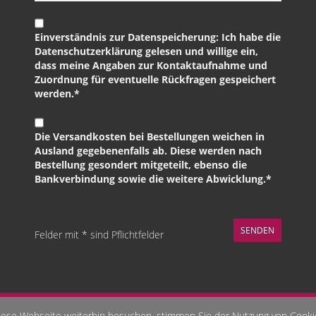
Einverständnis zur Datenspeicherung: Ich habe die
Datenschutzerklärung gelesen und willige ein,
dass meine Angaben zur Kontaktaufnahme und
Zuordnung für eventuelle Rückfragen gespeichert
werden.*
Die Versandkosten bei Bestellungen weichen in
Ausland gegebenenfalls ab. Diese werden nach
Bestellung gesondert mitgeteilt, ebenso die
Bankverbindung sowie die weitere Abwicklung.*
Felder mit * sind Pflichtfelder
hes-Business-Coaching - Seelenbilder - Stärken-Coaching - schamanis
ese Webseite weiterhin besuchen, stimmen Sie der Nutzung von Cooki