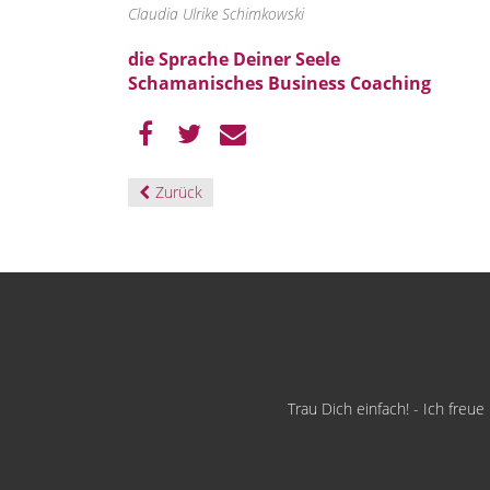
Claudia Ulrike Schimkowski
die Sprache Deiner Seele
Schamanisches Business Coaching
Zurück
Trau Dich einfach! - Ich freu