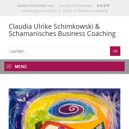
weitere Aktivitäten von
Claudia Schimkowski
S H O P
Anleitung zum Glück
|
Circle of Shamanic Healing
Claudia Ulrike Schimkowski &
Schamanisches Business Coaching