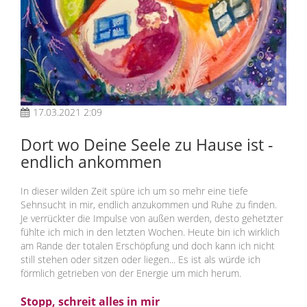
17.03.2021 2:09
Dort wo Deine Seele zu Hause ist -
endlich ankommen
In dieser wilden Zeit spüre ich um so mehr eine tiefe
Sehnsucht in mir, endlich anzukommen und Ruhe zu finden.
Je verrückter die Impulse von außen werden, desto gehetzter
fühlte ich mich in den letzten Wochen. Heute bin ich wirklich
am Rande der totalen Erschöpfung und doch kann ich nicht
still stehen oder sitzen oder liegen... Es ist als würde ich
förmlich getrieben von der Energie um mich herum.
Stopp, schreit alles in mir