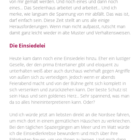
von mir gemalt werden. Und noch eines und dann noch
eines... Das Seelenhaus arbeitet und arbeitet... Und ich
merke, wie langsam die Spannung von mir abfällt. Das was ist,
darf einfach sein. Diese Zeit stellt an uns alle einige
Herausforderungen. Wenn man nicht aufpasst, rutscht man
damit ganz leicht wieder in alte Muster und Verhaltensweisen.
Die Einsiedelei
Heute kam dann noch eine Einsiedelei hinzu. Eher ein lustiger
Geselle, der den prima Entertainer gibt und eloquent zu
unterhalten weiß aber auch durchaus wehrhaft gegen Angriffe
von außen sich zu verteidigen. Jedoch wenn er abends
Feierabend macht und von der Bühne geht sich komplett in
sich versenken und zurückziehen kann. Der beste Schutz ist
sein Haus und sein goldenes Herz... Sehr spannend, was man
da so alles hineininterpretieren kann. Oder?
Und ich würde jetzt am liebsten direkt an die Nordsee fahren,
um mich dort in einem gemütlichen Häuschen zu verkriechen.
Bei den täglichen Spaziergängen am Meer und im Watt würde
ich die Einsiedlerkrebse bewundern und mich über ihre
Fähigkeiten freuen, um von Ihnen zu lernen. Und mich dann