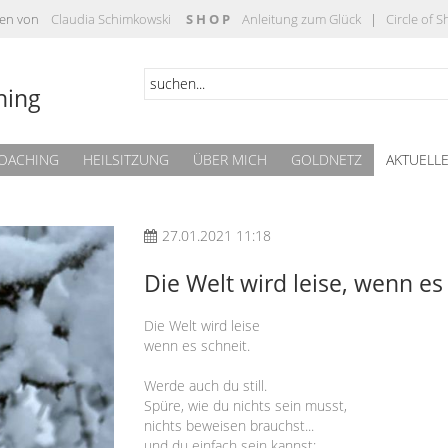
täten von
Claudia Schimkowski
S H O P
Anleitung zum Glück
|
Circle of 
hing
OACHING
HEILSITZUNG
ÜBER MICH
GOLDNETZ
AKTUELL
27.01.2021 11:18
Die Welt wird leise, wenn es
Die Welt wird leise
wenn es schneit.
Werde auch du still.
Spüre, wie du nichts sein musst,
nichts beweisen brauchst...
und du einfach sein kannst: