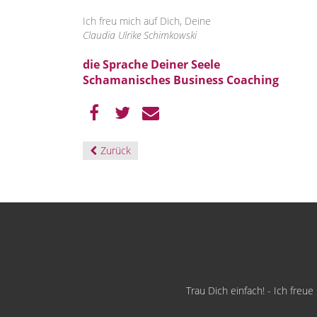
Ich freu mich auf Dich, Deine
Claudia Ulrike Schimkowski
die Sprache Deiner Seele
Schamanisches Business Coaching
Zurück
Trau Dich einfach! - Ich freu