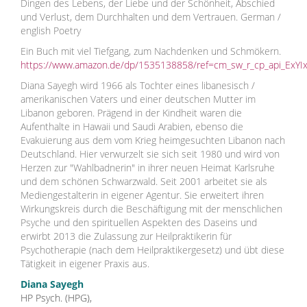
Dingen des Lebens, der Liebe und der Schönheit, Abschied
und Verlust, dem Durchhalten und dem Vertrauen. German /
english Poetry
Ein Buch mit viel Tiefgang, zum Nachdenken und Schmökern.
https://www.amazon.de/dp/1535138858/ref=cm_sw_r_cp_api_ExY
Diana Sayegh wird 1966 als Tochter eines libanesisch /
amerikanischen Vaters und einer deutschen Mutter im
Libanon geboren. Prägend in der Kindheit waren die
Aufenthalte in Hawaii und Saudi Arabien, ebenso die
Evakuierung aus dem vom Krieg heimgesuchten Libanon nach
Deutschland. Hier verwurzelt sie sich seit 1980 und wird von
Herzen zur "Wahlbadnerin" in ihrer neuen Heimat Karlsruhe
und dem schönen Schwarzwald. Seit 2001 arbeitet sie als
Mediengestalterin in eigener Agentur. Sie erweitert ihren
Wirkungskreis durch die Beschäftigung mit der menschlichen
Psyche und den spirituellen Aspekten des Daseins und
erwirbt 2013 die Zulassung zur Heilpraktikerin für
Psychotherapie (nach dem Heilpraktikergesetz) und übt diese
Tätigkeit in eigener Praxis aus.
Diana Sayegh
HP Psych. (HPG),