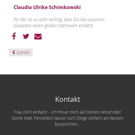
Claudia Ulrike Schimkowski
PS: Mir ist es sehr wichtig, dass Du bei unserem
Gespräch einen großen Mehrwert erhältst.
Zurück
Kontakt
Trau Dich einfach! - Ich freue mich auf Deinen Anruf oder
Deine Mail. Persönlich lassen sich Dinge einfach am besten
besprechen...