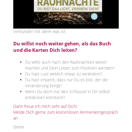
Verbunden mit allem was ist.
Du willst noch weiter gehen, als das Buch
und die Karten Dich leiten?
Du willst auch nach den Rauhnächten weiter
machen und Dein Leben zum Positiven wenden?
Du hast Lust wirklich etwas zu verändern?
Du hast erkannt, dass nur Du es bist, der die
Veränderung bringt?
Wenn Du doch nur den Schlüssel in Dir selbst
entdecken könntest!?
Dann freue ich mich sehr auf Dich!
Melde Dich gerne zum kostenlosen Kennenlerngespräch
an
Deine