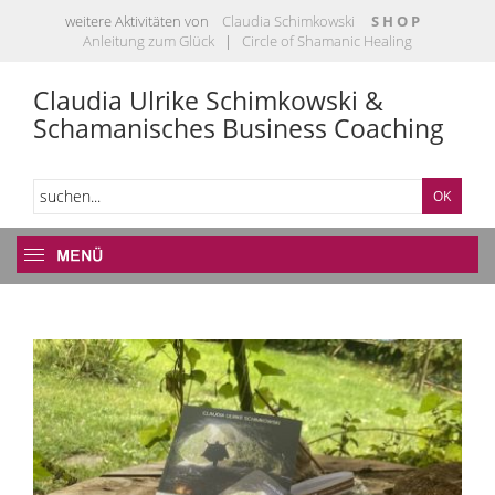
weitere Aktivitäten von
Claudia Schimkowski
S H O P
Anleitung zum Glück
|
Circle of Shamanic Healing
Claudia Ulrike Schimkowski &
Schamanisches Business Coaching