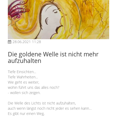
28.06.2021 11:28
Die goldene Welle ist nicht mehr
aufzuhalten
Tiefe Einsichten...
Tiefe Wahrheiten...
Wie geht es weiter,
wohin führt uns das alles noch?
- wollen sich zeigen.
Die Welle des Lichts ist nicht aufzuhalten,
auch wenn längst noch nicht jeder es sehen kann…
Es gibt nur einen Weg,