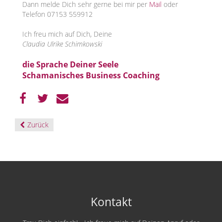
Dann melde Dich sehr gerne bei mir per
Mail
oder
Telefon 07153 559912
Ich freu mich auf Dich, Deine
Claudia Ulrike Schimkowski
die Sprache Deiner Seele
Schamanisches Business Coaching
Zurück
Kontakt