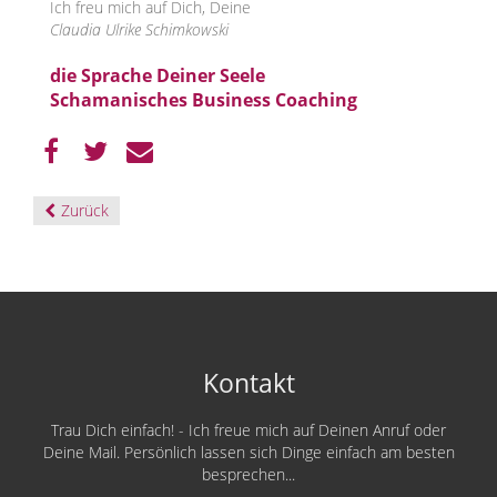
Ich freu mich auf Dich, Deine
Claudia Ulrike Schimkowski
die Sprache Deiner Seele
Schamanisches Business Coaching
Zurück
Kontakt
Trau Dich einfach! - Ich freue mich auf Deinen Anruf oder
Deine Mail. Persönlich lassen sich Dinge einfach am besten
besprechen...