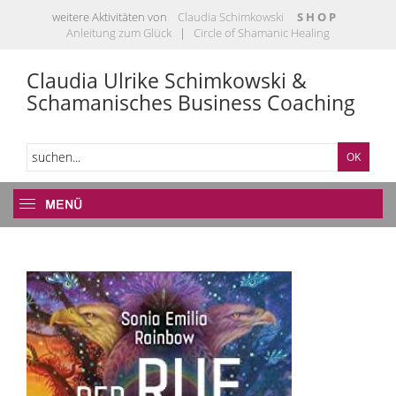
weitere Aktivitäten von
Claudia Schimkowski
S H O P
Anleitung zum Glück
|
Circle of Shamanic Healing
Claudia Ulrike Schimkowski &
Schamanisches Business Coaching