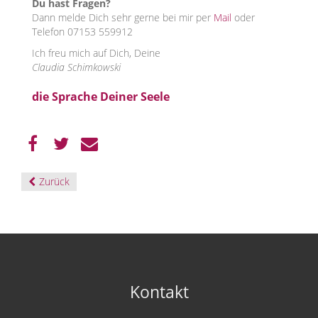
Du hast Fragen?
Dann melde Dich sehr gerne bei mir per
Mail
oder
Telefon 07153 559912
Ich freu mich auf Dich, Deine
Claudia Schimkowski
die Sprache Deiner Seele
Zurück
Kontakt