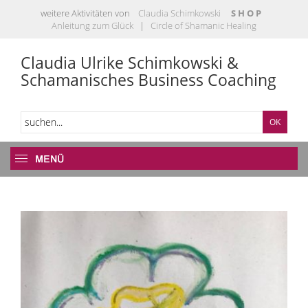
weitere Aktivitäten von
Claudia Schimkowski
S H O P
Anleitung zum Glück
|
Circle of Shamanic Healing
Claudia Ulrike Schimkowski &
Schamanisches Business Coaching