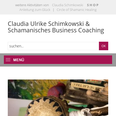
weitere Aktivitäten von
Claudia Schimkowski
S H O P
Anleitung zum Glück
|
Circle of Shamanic Healing
Claudia Ulrike Schimkowski &
Schamanisches Business Coaching