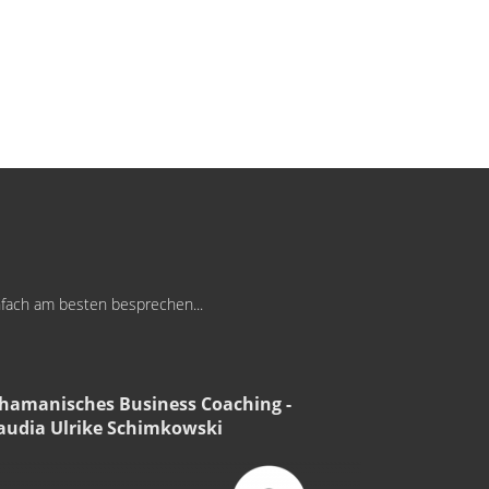
infach am besten besprechen...
hamanisches Business Coaching -
audia Ulrike Schimkowski