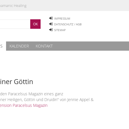
Shamanic Healing
IMPRESSUM
DATENSCHUTZ / AGB
SITEMAP
ES
KALENDER
KONTAKT
iner Göttin
r den Paracelsus Magazin eines ganz
ner Heiligen, Göttin und Druidin" von Jennie Appel &
ension Paracelsus Magazin