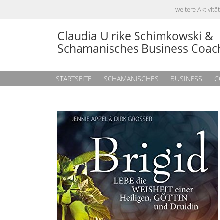
weitere Aktivi
Claudia Ulrike Schimkowski &
Schamanisches Business Coac
STARTSEITE
SCHAMANISCHES
BUSINESS
C