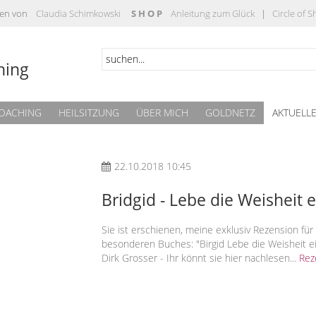
täten von
Claudia Schimkowski
S H O P
Anleitung zum Glück
|
Circle of 
hing
OACHING
HEILSITZUNG
ÜBER MICH
GOLDNETZ
AKTUELL
22.10.2018 10:45
Bridgid - Lebe die Weisheit e
Sie ist erschienen, meine exklusiv Rezension fü
besonderen Buches: "Birgid Lebe die Weisheit ei
Dirk Grosser - Ihr könnt sie hier nachlesen...
Rez