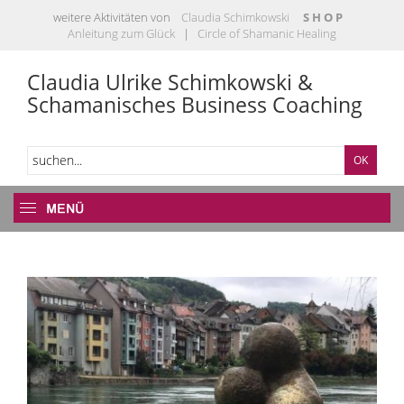
weitere Aktivitäten von
Claudia Schimkowski
S H O P
Anleitung zum Glück
|
Circle of Shamanic Healing
Claudia Ulrike Schimkowski &
Schamanisches Business Coaching