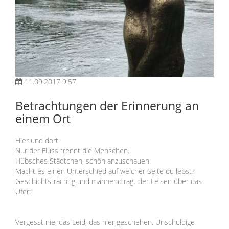
11.09.2017 9:57
Betrachtungen der Erinnerung an
einem Ort
Hier und dort.
Nur der Fluss trennt die Menschen.
Hübsches Städtchen, schön anzuschauen.
Macht es einen Unterschied auf welcher Seite du lebst?
Geschichtsträchtig und mahnend ragt der Felsen über das
Ufer:
Vergesst nie, das Leid, das hier geschehen. Unschuldige