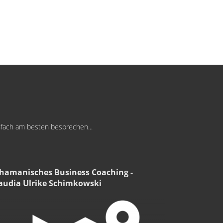
infach am besten besprechen...
hamanisches Business Coaching -
audia Ulrike Schimkowski