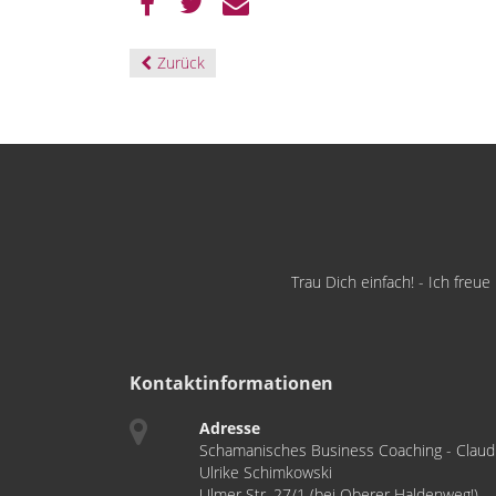
Zurück
Trau Dich einfach! - Ich freu
Kontaktinformationen
Adresse
Schamanisches Business Coaching - Claud
Ulrike Schimkowski
Ulmer Str. 27/1 (bei Oberer Haldenweg!)