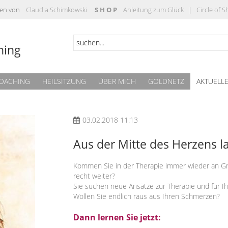
täten von
Claudia Schimkowski
S H O P
Anleitung zum Glück
|
Circle of 
hing
OACHING
HEILSITZUNG
ÜBER MICH
GOLDNETZ
AKTUELL
03.02.2018 11:13
Aus der Mitte des Herzens l
Kommen Sie in der Therapie immer wieder an G
recht weiter?
Sie suchen neue Ansätze zur Therapie und für Ih
Wollen Sie endlich raus aus Ihren Schmerzen?
Dann lernen Sie jetzt: