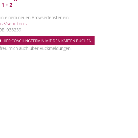
 1 + 2
 in einem neuen Browserfenster ein:
ps://sebu.tools
E: 938239
HIER COACHINGTERMIN MIT DEN KARTEN BUCHEN
 freu mich auch über Rückmeldungen!