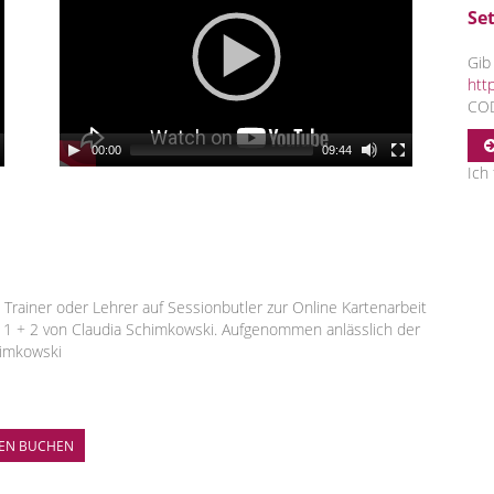
Set
Gib
htt
COD
00:00
09:44
Ich
 Trainer oder Lehrer auf Sessionbutler zur Online Kartenarbeit
 1 + 2 von Claudia Schimkowski. Aufgenommen anlässlich der
himkowski
TEN BUCHEN