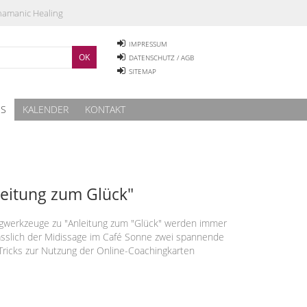
Shamanic Healing
IMPRESSUM
DATENSCHUTZ / AGB
SITEMAP
ES
KALENDER
KONTAKT
leitung zum Glück"
ngwerkzeuge zu "Anleitung zum "Glück" werden immer
ässlich der Midissage im Café Sonne zwei spannende
d Tricks zur Nutzung der Online-Coachingkarten