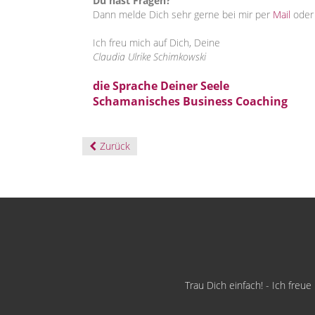
Du hast Fragen?
Dann melde Dich sehr gerne bei mir per
Mail
oder
Ich freu mich auf Dich, Deine
Claudia Ulrike Schimkowski
die Sprache Deiner Seele
Schamanisches Business Coaching
Zurück
Trau Dich einfach! - Ich freu