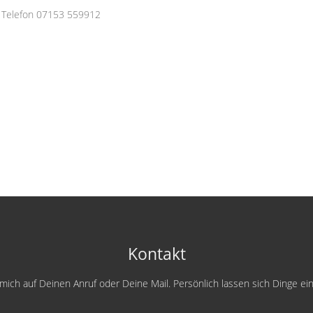
 Telefon 07153 559912
Kontakt
e mich auf Deinen Anruf oder Deine Mail. Persönlich lassen sich Dinge e