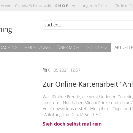
täten von
Claudia Schimkowski
S H O P
Anleitung zum Glück
|
Circle of 
hing
OACHING
HEILSITZUNG
ÜBER MICH
GOLDNETZ
AKTUELL
01.05.2021 12:57
Zur Online-Kartenarbeit "An
Was für eine Freude, die verschiedenen Coachi
konkreter. Nun haben Miriam Prinke und ich anl
Anleitungsvideos erstellt. Hier gibt es Tipps un
"Anleitung zum Glück" Set 1 + 2.
Sieh doch selbst mal rein