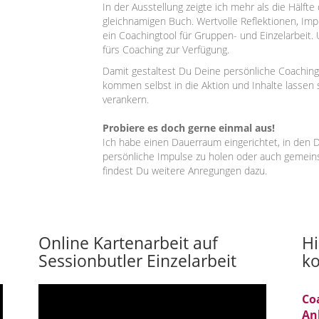
In der Ausstellung zeigte ich mehr als die Häl
gleichnamigen Buch. Wertvolle Reflektionen, I
ein Coachingtool für Gruppen- und Einzelarbeit.
fürs Coaching zur Verfügung.
Damit gestaltest Du Deine persönliche Coachinga
kommen selbst in die Aktion und Inhalte lassen 
verankern.
Probiere es doch gerne einmal aus!
Ich habe einen Dauerraum eingerichtet, in den
persönliche Impulse zu holen oder auch gemeins
findest Du weitere Anregungen dazu.
Online Kartenarbeit auf
Hi
Sessionbutler Einzelarbeit
ko
Video
Co
Player
An