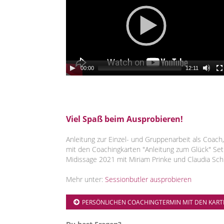
00:00
12:11
Viel Spaß beim Ausprobieren!
Anleitung zur Einzel- und Gruppenarbeit als Coach,
mit den Coachingkarten "Anleitung zum Glück" Set
Midissage 2021 mit Miriam Prinke und Claudia Sc
Mehr unter:
Sessionbutler ausprobieren
PERSÖNLICHEN COACHINGTERMIN MIT DEN KAR