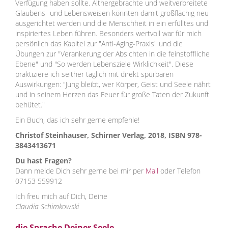
Verfügung haben sollte. Althergebrachte und weitverbreitete
Glaubens- und Lebensweisen könnten damit großflächig neu
ausgerichtet werden und die Menschheit in ein erfülltes und
inspiriertes Leben führen. Besonders wertvoll war für mich
persönlich das Kapitel zur "Anti-Aging-Praxis" und die
Übungen zur "Verankerung der Absichten in die feinstoffliche
Ebene" und "So werden Lebensziele Wirklichkeit". Diese
praktiziere ich seither täglich mit direkt spürbaren
Auswirkungen: "Jung bleibt, wer Körper, Geist und Seele nährt
und in seinem Herzen das Feuer für große Taten der Zukunft
behütet."
Ein Buch, das ich sehr gerne empfehle!
Christof Steinhauser, Schirner Verlag, 2018, ISBN 978-
3843413671
Du hast Fragen?
Dann melde Dich sehr gerne bei mir per
Mail
oder Telefon
07153 559912
Ich freu mich auf Dich, Deine
Claudia Schimkowski
die Sprache Deiner Seele